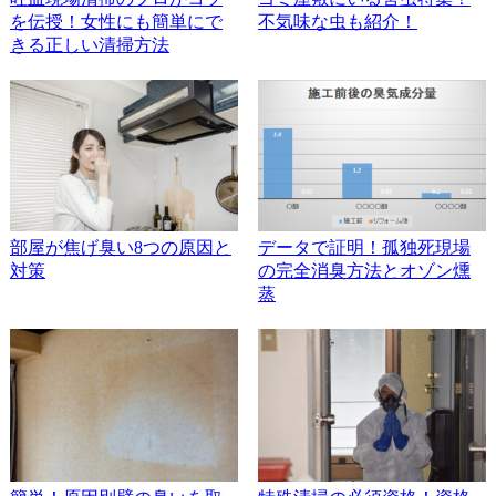
を伝授！女性にも簡単にで
不気味な虫も紹介！
きる正しい清掃方法
部屋が焦げ臭い8つの原因と
データで証明！孤独死現場
対策
の完全消臭方法とオゾン燻
蒸