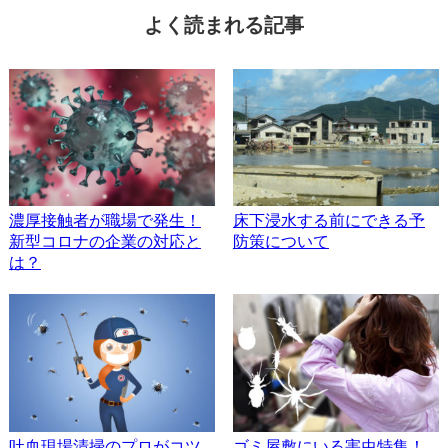
よく読まれる記事
濃厚接触者が職場で発生！
床下浸水する前にできる予
新型コロナの企業の対応と
防策について
は？
吐血現場清掃のプロがコツ
ゴミ屋敷にいる害虫特集！