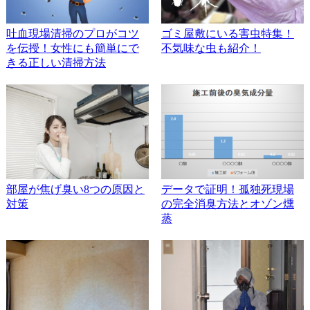
吐血現場清掃のプロがコツ
ゴミ屋敷にいる害虫特集！
を伝授！女性にも簡単にで
不気味な虫も紹介！
きる正しい清掃方法
部屋が焦げ臭い8つの原因と
データで証明！孤独死現場
対策
の完全消臭方法とオゾン燻
蒸