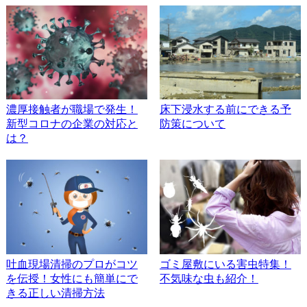
濃厚接触者が職場で発生！
床下浸水する前にできる予
新型コロナの企業の対応と
防策について
は？
吐血現場清掃のプロがコツ
ゴミ屋敷にいる害虫特集！
を伝授！女性にも簡単にで
不気味な虫も紹介！
きる正しい清掃方法