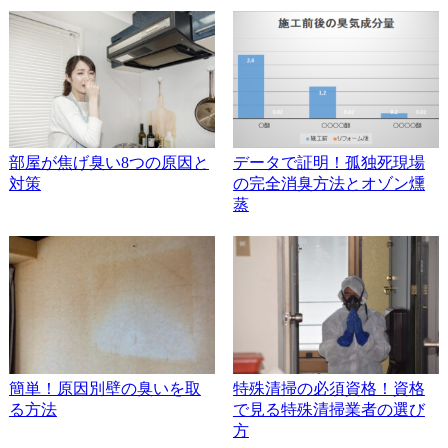
部屋が焦げ臭い8つの原因と
データで証明！孤独死現場
対策
の完全消臭方法とオゾン燻
蒸
簡単！原因別壁の臭いを取
特殊清掃の必須資格！資格
る方法
で見る特殊清掃業者の選び
方